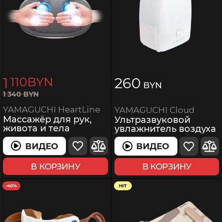
1
260
110
BYN
BYN
1
340
BYN
YAMAGUCHI HeartLine
YAMAGUCHI Cloud
Массажёр для рук,
Ультразвуковой
живота и тела
увлажнитель воздуха
ВИДЕО
ВИДЕО
В КОРЗИНУ
В КОРЗИНУ
-40%
HIT