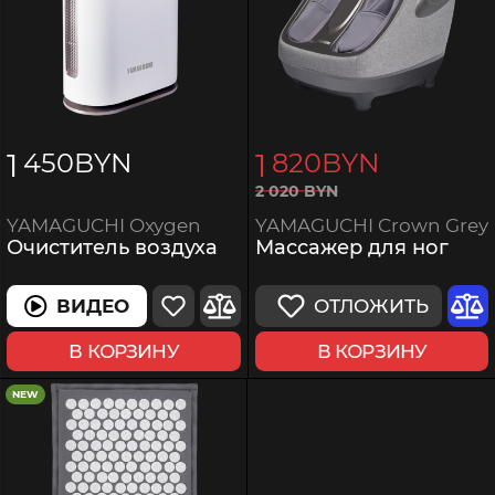
1
1
450
BYN
820
BYN
2
020
BYN
YAMAGUCHI Crown Grey
YAMAGUCHI Oxygen
Массажер для ног
Очиститель воздуха
ОТЛОЖИТЬ
ВИДЕО
В КОРЗИНУ
В КОРЗИНУ
NEW