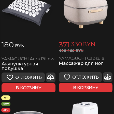
180
371
330
BYN
BYN
408
460
BYN
YAMAGUCHI Capsula
YAMAGUCHI Aura Pillow
Массажер для ног
Акупунктурная
подушка
ОТЛОЖИТЬ
ОТЛОЖИТЬ
В КОРЗИНУ
В КОРЗИНУ
HIT
NEW
-17%