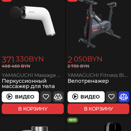
371
2
330
BYN
050
BYN
2
750
BYN
408
460
BYN
YAMAGUCHI Fitness Bike
YAMAGUCHI Massage Gun PRO
Велотренажер
Перкуссионный
массажер для тела
ВИДЕО
ВИДЕО
В КОРЗИНУ
В КОРЗИНУ
NEW