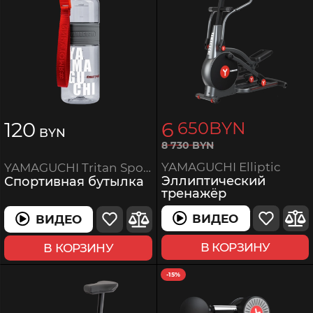
120
6
650
BYN
BYN
8
730
BYN
YAMAGUCHI Elliptic
YAMAGUCHI Tritan Sport Bottle
Эллиптический
Спортивная бутылка
тренажёр
ВИДЕО
ВИДЕО
В КОРЗИНУ
В КОРЗИНУ
-15%