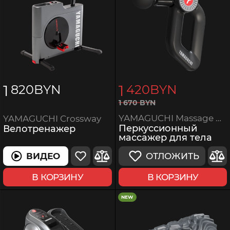
1
1
820
BYN
420
BYN
1
670
BYN
YAMAGUCHI Massage Gun MAX PRO
YAMAGUCHI Crossway
Перкуссионный
Велотренажер
массажер для тела
ОТЛОЖИТЬ
ВИДЕО
В КОРЗИНУ
В КОРЗИНУ
NEW