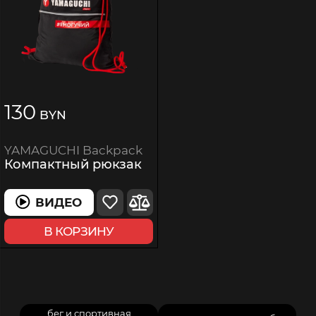
130
BYN
YAMAGUCHI Backpack
Компактный рюкзак
ВИДЕО
В КОРЗИНУ
бег и спортивная