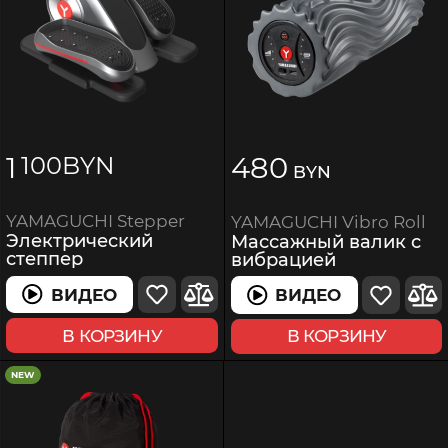
1
480
100
BYN
BYN
YAMAGUCHI Stepper
YAMAGUCHI Vibro Roll
Электрический
Массажный валик с
степпер
вибрацией
ВИДЕО
ВИДЕО
В КОРЗИНУ
В КОРЗИНУ
NEW