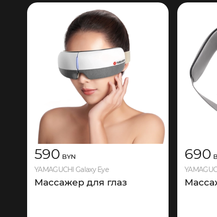
590
690
BYN
B
YAMAGUCHI Galaxy Eye
YAMAGUCH
Массажер для глаз
Масса