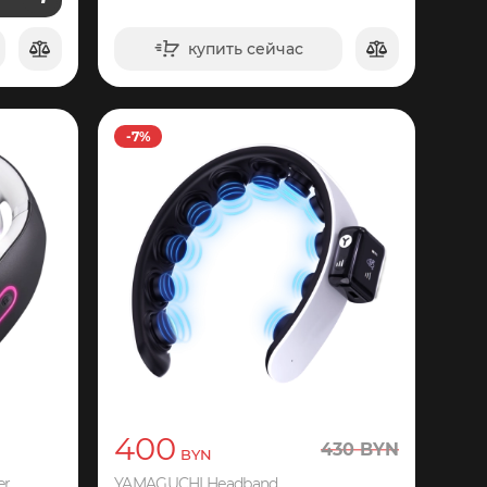
купить сейчас
в корзину
-7%
400
430
BYN
BYN
er
YAMAGUCHI Headband