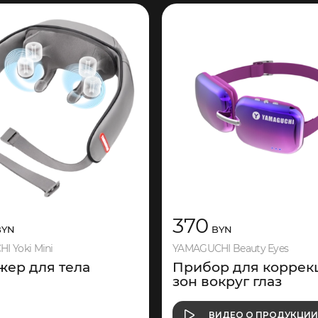
370
YN
BYN
I Yoki Mini
YAMAGUCHI Beauty Eyes
жер для тела
Прибор для коррек
зон вокруг глаз
О ПРОДУКЦИ
ВИДЕО
О ПРОДУКЦИ