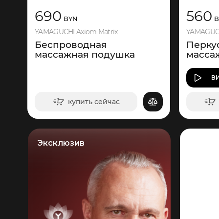
690
560
BYN
B
YAMAGUCHI Axiom Matrix
YAMAGUCH
Беспроводная
Перку
массажная подушка
масса
В
купить сейчас
в корзину
Эксклюзив