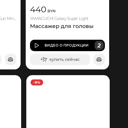
440
BYN
YAMAGUCHI Therapy Massage Gun Mini 2
YAMAGUCHI Galaxy Super Light
Массажер для головы
2
ВИДЕО
О ПРОДУКЦИИ
купить сейчас
в корзину
-9%