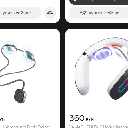
ВИДЕО
купить сейчас
купить сейчас
в корзину
в корзину
360
YN
BYN
YAMAGUCHI Yamaguchi Body Trainer MIO
YAMAGUCHI EMS Neck Massag