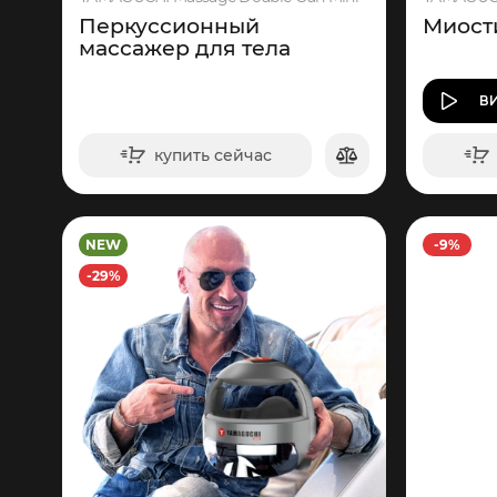
Перкуссионный
Миост
массажер для тела
В
купить сейчас
в корзину
NEW
-9%
-29%