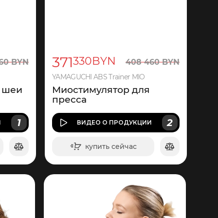
371
330
BYN
60
BYN
408
460
BYN
YAMAGUCHI ABS Trainer MIO
 шеи
Миостимулятор для
пресса
1
2
И
ВИДЕО
О ПРОДУКЦИИ
купить сейчас
в корзину