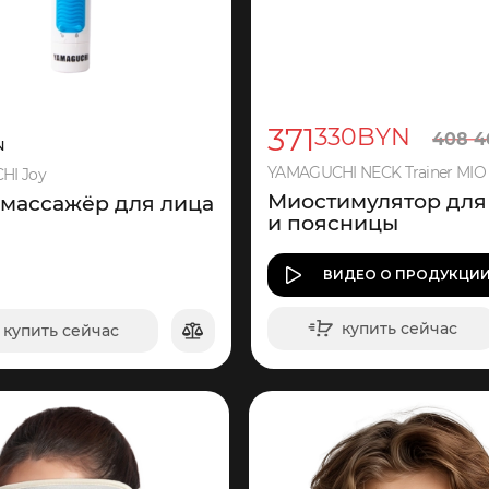
371
330
BYN
408
4
N
YAMAGUCHI NECK Trainer MIO
HI Joy
Миостимулятор для
массажёр для лица
и поясницы
ВИДЕО
О ПРОДУКЦИ
купить сейчас
купить сейчас
в корзину
в корзину