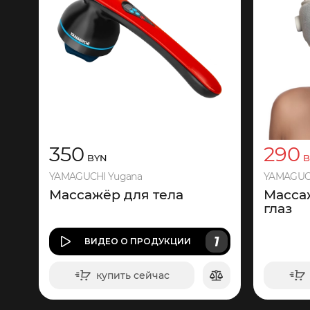
350
290
BYN
B
YAMAGUCHI Yugana
YAMAGUCH
Массажёр для тела
Масса
глаз
1
ВИДЕО
О ПРОДУКЦИИ
купить сейчас
в корзину