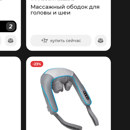
Массажный ободок для
головы и шеи
2
И
купить сейчас
в корзину
-23%