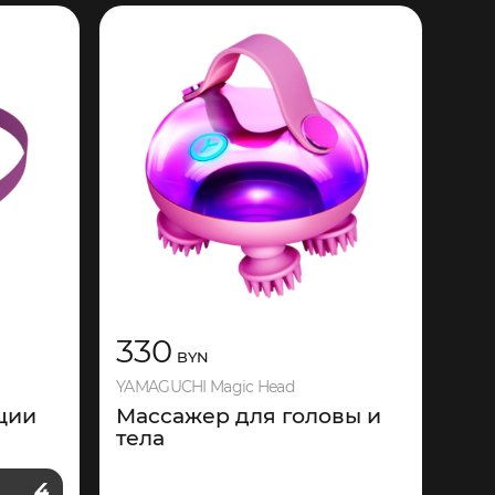
330
BYN
YAMAGUCHI Magic Head
ции
Массажер для головы и
тела
И
4
И