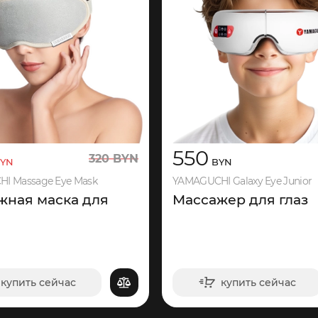
550
320
BYN
YN
BYN
I Massage Eye Mask
YAMAGUCHI Galaxy Eye Junior
жная маска для
Массажер для глаз
купить сейчас
купить сейчас
в корзину
в корзину