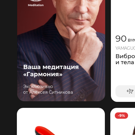
90
BY
YAMAGUC
Вибро
и тела
Ваша медитация
«Гармония»
Эксклюзивно
от Алексея Ситникова
-9%