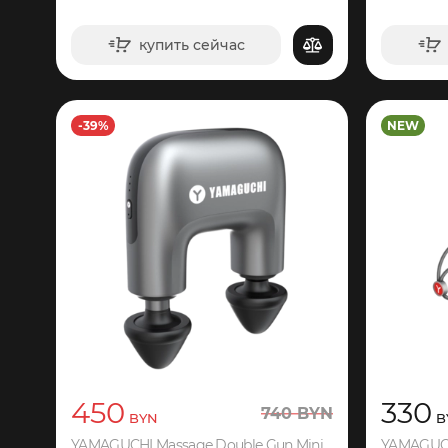
купить сейчас
в корзину
-39%
NEW
450
330
740
BYN
BYN
B
YAMAGUCHI Massage Double Gun Mini