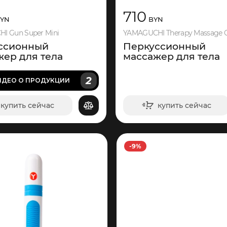
710
YN
BYN
I Gun Super Mini
ссионный
Перкуссионный
жер для тела
массажер для тела
2
ИДЕО
О ПРОДУКЦИИ
купить сейчас
купить сейчас
в корзину
в корзину
-9%