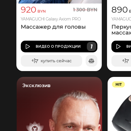
920
890
1
300
BYN
BYN
B
YAMAGUCHI Galaxy Axiom PRO
YAMAGUCH
Массажер для головы
Перку
масса
1
ВИДЕО
О ПРОДУКЦИИ
В
купить сейчас
в корзину
HIT
Эксклюзив