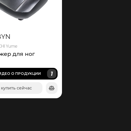
BYN
HI Yume
жер для ног
1
ИДЕО
О ПРОДУКЦИИ
купить сейчас
в корзину