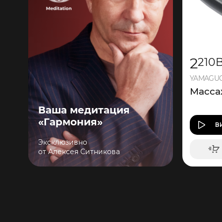
2
210
YAMAGUC
Масса
Ваша медитация
«Гармония»
В
Эксклюзивно
от Алексея Ситникова