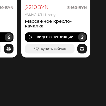
2
210
BYN
60
BYN
3
160
BYN
YAMAGUCHI Liberty
Массажное кресло-
качалка
6
2
И
ВИДЕО
О ПРОДУКЦИИ
купить сейчас
в корзину