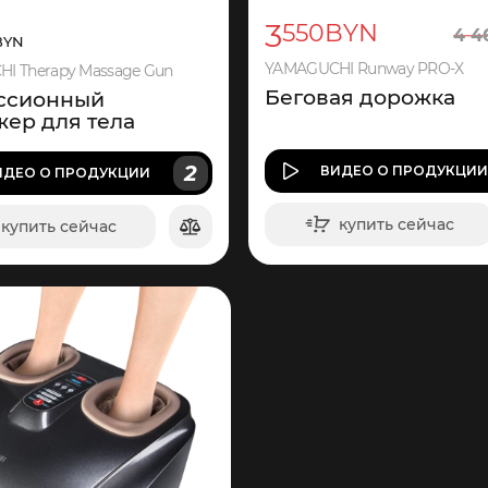
3
550
BYN
4
4
YN
YAMAGUCHI Runway PRO-X
I Therapy Massage Gun
Беговая дорожка
ссионный
жер для тела
2
ВИДЕО
О ПРОДУКЦИ
ИДЕО
О ПРОДУКЦИИ
купить сейчас
купить сейчас
в корзину
в корзину