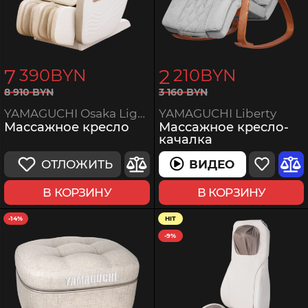
7
2
390
BYN
210
BYN
3
160
BYN
8
910
BYN
YAMAGUCHI Liberty
YAMAGUCHI Osaka Light
Массажное кресло-
Массажное кресло
качалка
ВИДЕО
ОТЛОЖИТЬ
В КОРЗИНУ
В КОРЗИНУ
-14%
HIT
-9%