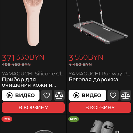
371
3
330
BYN
550
BYN
4
460
BYN
408
460
BYN
YAMAGUCHI Runway PRO-X
YAMAGUCHI Silicone Cleansing Brush
Беговая дорожка
Прибор для
очищения кожи и
массажа лица
ВИДЕО
ВИДЕО
ВИДЕО
В КОРЗИНУ
В КОРЗИНУ
-27%
NEW