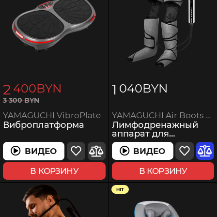
2
1
400
BYN
040
BYN
3
300
BYN
YAMAGUCHI Air Boots Max
YAMAGUCHI VibroPlate
Лимфодренажный
Виброплатформа
аппарат для
прессотерапии
ВИДЕО
ВИДЕО
В КОРЗИНУ
В КОРЗИНУ
HIT