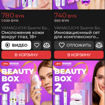
780
740
BYN
BYN
960
BYN
1
030
BYN
YAMAGUCHI Бьюти Бокс 8
YAMAGUCHI Бьюти Бокс 5
Инновационный сет
Омоложение кожи
для комплексного
вокруг глаз, 18+
ухода и массажа
лица, головы и тела
ОТЛОЖИТЬ
ВИДЕО
ВИДЕО
В КОРЗИНУ
В КОРЗИНУ
-34%
-20%