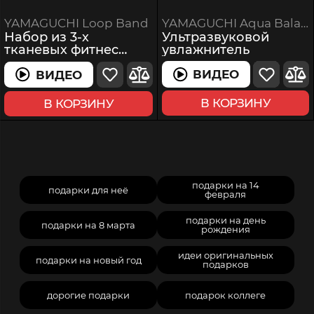
YAMAGUCHI Aqua Balance Mini
YAMAGUCHI Loop Band
Ультразвуковой
Набор из 3-х
увлажнитель
тканевых фитнес
резинок
ВИДЕО
ВИДЕО
ВИДЕО
В КОРЗИНУ
В КОРЗИНУ
подарки на 14
подарки для неё
февраля
подарки на день
подарки на 8 марта
рождения
идеи оригинальных
подарки на новый год
подарков
дорогие подарки
подарок коллеге