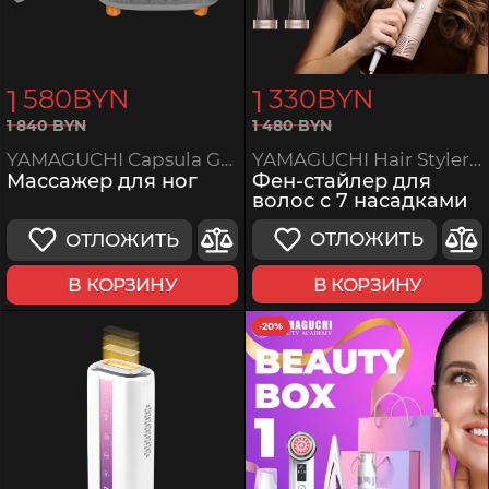
1
1
580
BYN
330
BYN
1
480
BYN
1
840
BYN
YAMAGUCHI Hair Styler с 7 насадками
YAMAGUCHI Capsula Grey
Фен-стайлер для
Массажер для ног
волос с 7 насадками
ОТЛОЖИТЬ
ОТЛОЖИТЬ
В КОРЗИНУ
В КОРЗИНУ
-20%