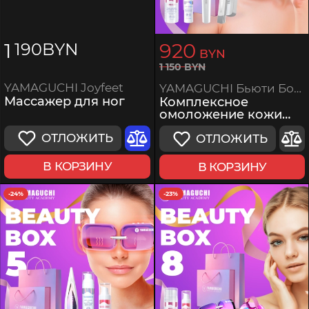
1
920
190
BYN
BYN
1
150
BYN
YAMAGUCHI Joyfeet
YAMAGUCHI Бьюти Бокс 7
Массажер для ног
Комплексное
омоложение кожи
лица
ОТЛОЖИТЬ
ОТЛОЖИТЬ
В КОРЗИНУ
В КОРЗИНУ
-24%
-23%