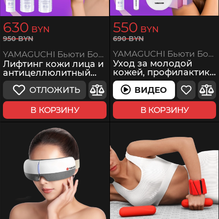
630
550
BYN
BYN
690
BYN
950
BYN
YAMAGUCHI Бьюти Бокс 2
YAMAGUCHI Бьюти Бокс 6
Уход за молодой
Лифтинг кожи лица и
кожей, профилактика
антицеллюлитный
возрастных
уход за телом
изменений
ВИДЕО
ОТЛОЖИТЬ
ВИДЕО
В КОРЗИНУ
В КОРЗИНУ