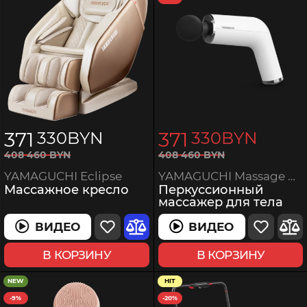
371
371
330
BYN
330
BYN
408
460
BYN
408
460
BYN
YAMAGUCHI Massage Gun PRO
YAMAGUCHI Eclipse
Перкуссионный
Массажное кресло
массажер для тела
ВИДЕО
ВИДЕО
В КОРЗИНУ
В КОРЗИНУ
NEW
HIT
-9%
-20%