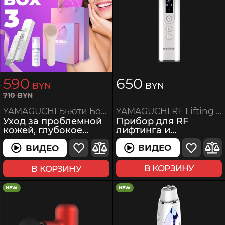
590
650
BYN
BYN
710
BYN
YAMAGUCHI RF Lifting 6 in 1
YAMAGUCHI Бьюти Бокс 3
Прибор для RF
Уход за проблемной
лифтинга и
кожей, глубокое
омоложения кожи
очищение
лица
ВИДЕО
ВИДЕО
ВИДЕО
ВИДЕО
В КОРЗИНУ
В КОРЗИНУ
NEW
NEW