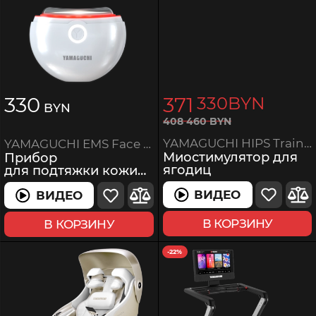
330
371
330
BYN
BYN
408
460
BYN
YAMAGUCHI HIPS Trainer MIO
YAMAGUCHI EMS Face Lifting
Миостимулятор для
Прибор
ягодиц
для подтяжки кожи
лица и декольте
ВИДЕО
ВИДЕО
ВИДЕО
В КОРЗИНУ
В КОРЗИНУ
-22%