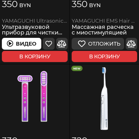
350
350
BYN
BYN
YAMAGUCHI EMS Hair Brush
YAMAGUCHI Ultrasonic Face Skin Care
Массажная расческа
Ультразвуковой
с миостимуляцией
прибор для чистки
лица
ОТЛОЖИТЬ
ВИДЕО
ВИДЕО
В КОРЗИНУ
В КОРЗИНУ
NEW