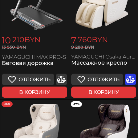
10
7
210
BYN
760
BYN
9
280
BYN
13
550
BYN
YAMAGUCHI Osaka Aurum
YAMAGUCHI MAX PRO-S
Массажное кресло
Беговая дорожка
ОТЛОЖИТЬ
ОТЛОЖИТЬ
В КОРЗИНУ
В КОРЗИНУ
-16%
-17%