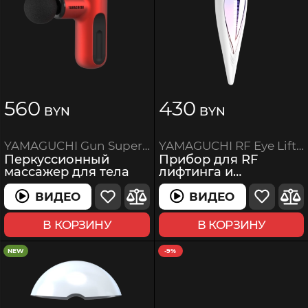
560
430
BYN
BYN
YAMAGUCHI RF Eye Lifting
YAMAGUCHI Gun Super Mini
Прибор для RF
Перкуссионный
лифтинга и
массажер для тела
омоложения кожи
вокруг глаз
ВИДЕО
ВИДЕО
ВИДЕО
В КОРЗИНУ
В КОРЗИНУ
NEW
-9%