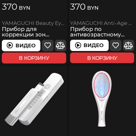
370
370
BYN
BYN
YAMAGUCHI Anti-Age Skin Care
YAMAGUCHI Beauty Eyes
Прибор по
Прибор для
антивозрастному
коррекции зон
уходу за кожей лица
вокруг глаз
ВИДЕО
ВИДЕО
ВИДЕО
ВИДЕО
В КОРЗИНУ
В КОРЗИНУ