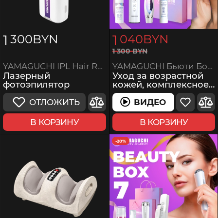
1
1
300
BYN
040
BYN
1
300
BYN
YAMAGUCHI Бьюти Бокс 1
YAMAGUCHI IPL Hair Removal
Уход за возрастной
Лазерный
кожей, комплексное
фотоэпилятор
омоложение
ВИДЕО
ОТЛОЖИТЬ
ВИДЕО
В КОРЗИНУ
В КОРЗИНУ
-20%