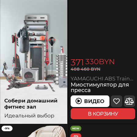
371
330
BYN
408
460
BYN
YAMAGUCHI ABS Trainer MIO
Миостимулятор для
пресса
Собери домашний
ВИДЕО
фитнес зал
В КОРЗИНУ
Идеальный выбор
-9%
NEW
-9%