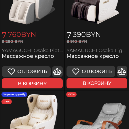
7
7
760
BYN
390
BYN
8
910
BYN
9
280
BYN
YAMAGUCHI Osaka Light Brown
YAMAGUCHI Osaka Platinum
Массажное кресло
Массажное кресло
ОТЛОЖИТЬ
ОТЛОЖИТЬ
В КОРЗИНУ
В КОРЗИНУ
Укрепи дружбу
-30%
-17%