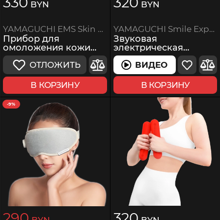
330
320
BYN
BYN
YAMAGUCHI Smile Expert PRO
YAMAGUCHI EMS Skin Care
Звуковая
Прибор для
электрическая
омоложения кожи
зубная щетка
лица
ВИДЕО
ОТЛОЖИТЬ
В КОРЗИНУ
В КОРЗИНУ
-9%
290
320
BYN
BYN