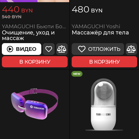
440
480
BYN
BYN
540
BYN
YAMAGUCHI Yoshi
YAMAGUCHI Бьюти Бокс 4
Массажёр для тела
Очищение, уход и
массаж
ОТЛОЖИТЬ
ВИДЕО
ВИДЕО
В КОРЗИНУ
В КОРЗИНУ
NEW