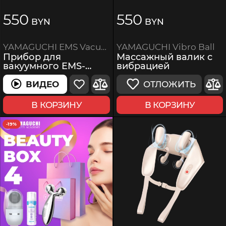
550
550
BYN
BYN
YAMAGUCHI Vibro Ball
YAMAGUCHI EMS Vacuum Body Massager
Массажный валик с
Прибор для
вибрацией
вакуумного EMS-
массажа тела
ОТЛОЖИТЬ
ВИДЕО
ВИДЕО
В КОРЗИНУ
В КОРЗИНУ
-19%